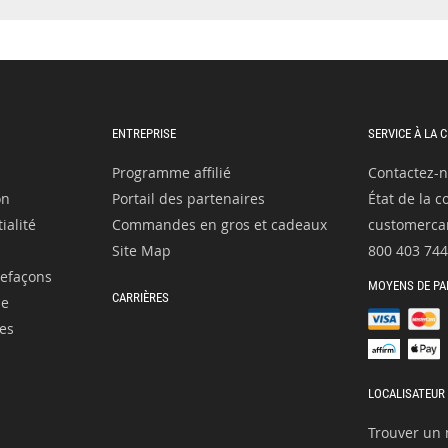
ENTREPRISE
SERVICE À LA 
Programme affilié
Contactez-
on
Portail des partenaires
État de la
ialité
Commandes en gros et cadeaux
customerca
Site Map
800 403 74
refaçons
MOYENS DE PA
CARRIÈRES
le
es
LOCALISATEUR
Trouver un