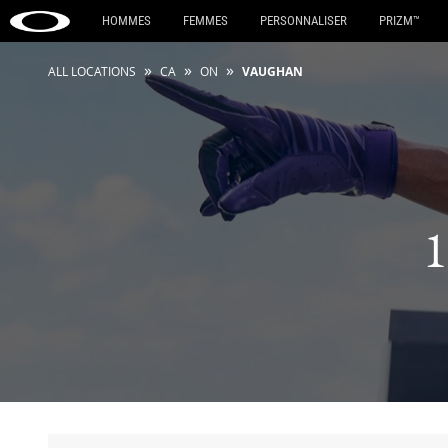
HOMMES
FEMMES
PERSONNALISER
PRIZM™
»
»
»
ALL LOCATIONS
CA
ON
VAUGHAN
1