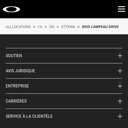
Op
»
»
»
»
ALL LOCATIONS
CA
ON
OTTAWA
8555 CAMPEAU DRIVE
SOUTIEN
AVIS JURIDIQUE
ENTREPRISE
CARRIÈRES
SERVICE À LA CLIENTÈLE