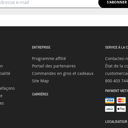
S'ABONNER
ENTREPRISE
SERVICE À LA 
Programme affilié
Contactez-
on
Portail des partenaires
État de la
ialité
Commandes en gros et cadeaux
customerca
Site Map
800 403 74
refaçons
PAYMENT MET
CARRIÈRES
le
es
LOCALISATEUR