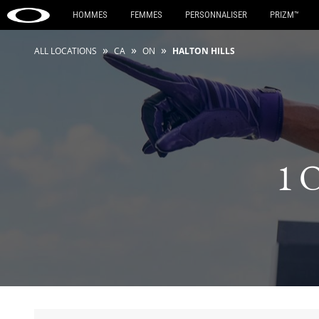
HOMMES
FEMMES
PERSONNALISER
PRIZM™
»
»
»
ALL LOCATIONS
CA
ON
HALTON HILLS
1 O