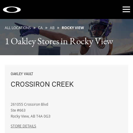
Op
»
»
»
ALL LOCATIONS
CA
AB
ROCKY VIEW
1 Oakley Stores in Rocky View
OAKLEY VAULT
CROSSIRON CREEK
261055 Crossiron Blvd
Ste #663
Rocky View
,
AB
T4A 0G3
STORE DETAILS